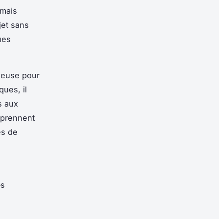
 mais
jet sans
ues
ageuse pour
ues, il
s aux
mprennent
es de
es