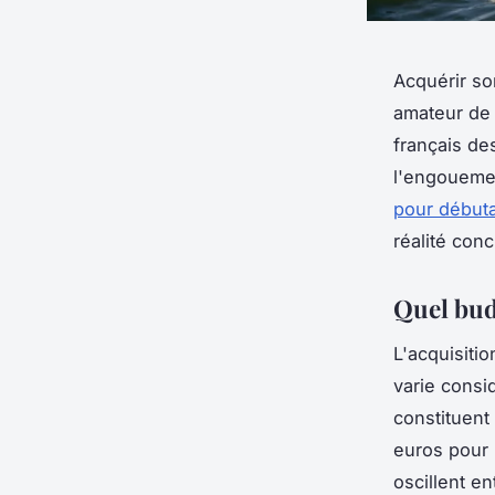
Acquérir so
amateur de 
français de
l'engouemen
pour début
réalité conc
Quel bud
L'acquisitio
varie consi
constituent
euros pour 
oscillent e