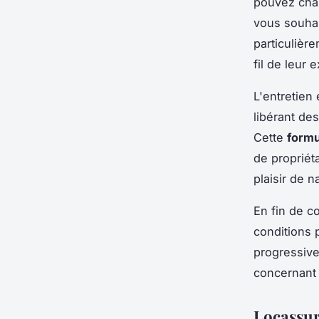
pouvez chan
vous souhai
particulièr
fil de leur 
L'entretien
libérant de
Cette
formu
de propriét
plaisir de n
En fin de co
conditions p
progressive
concernant 
Locassur