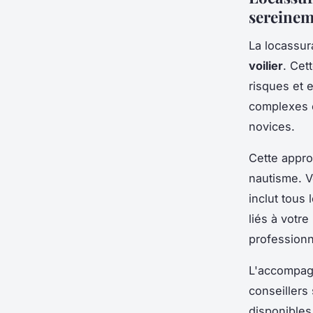
sereine
La locassur
voilier
. Cet
risques et 
complexes e
novices.
Cette appro
nautisme. 
inclut tous
liés à votre
professionn
L'accompagn
conseillers
disponibles