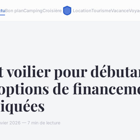
ctu
Bon plan
Camping
Croisière
Location
Tourisme
Vacance
Voya
t voilier pour débuta
 options de financem
liquées
vier 2026 — 7 min de lecture