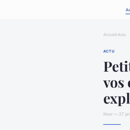
A
Accueil
›
Actu
ACTU
Peti
vos
exp
Nour — 27 jan