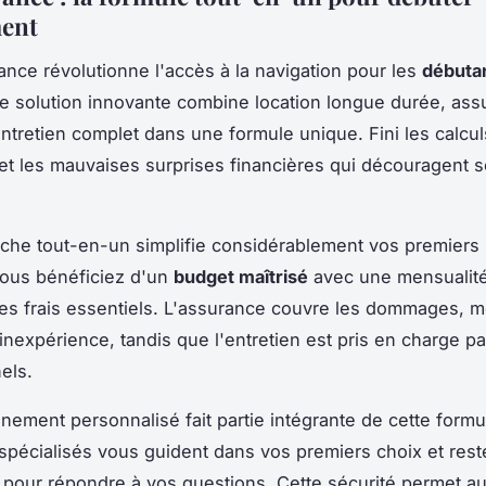
ment
ance révolutionne l'accès à la navigation pour les
débuta
te solution innovante combine location longue durée, ass
entretien complet dans une formule unique. Fini les calcul
t les mauvaises surprises financières qui découragent s
che tout-en-un simplifie considérablement vos premiers 
Vous bénéficiez d'un
budget maîtrisé
avec une mensualité
 les frais essentiels. L'assurance couvre les dommages,
 inexpérience, tandis que l'entretien est pris en charge p
els.
ement personnalisé fait partie intégrante de cette formu
 spécialisés vous guident dans vos premiers choix et rest
 pour répondre à vos questions. Cette sécurité permet a