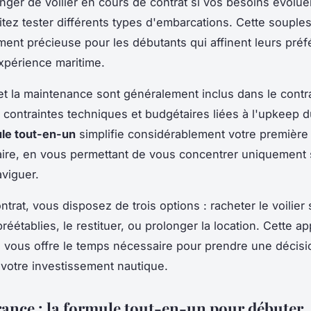
ger de voilier en cours de contrat si vos besoins évolue
tez tester différents types d'embarcations. Cette souple
ement précieuse pour les débutants qui affinent leurs pré
expérience maritime.
 et la maintenance sont généralement inclus dans le contr
s contraintes techniques et budgétaires liées à l'upkeep 
le tout-en-un
simplifie considérablement votre première
aire, en vous permettant de vous concentrer uniquement 
aviguer.
ntrat, vous disposez de trois options : racheter le voilier 
réétablies, le restituer, ou prolonger la location. Cette a
 vous offre le temps nécessaire pour prendre une décisi
votre investissement nautique.
ance : la formule tout-en-un pour débuter