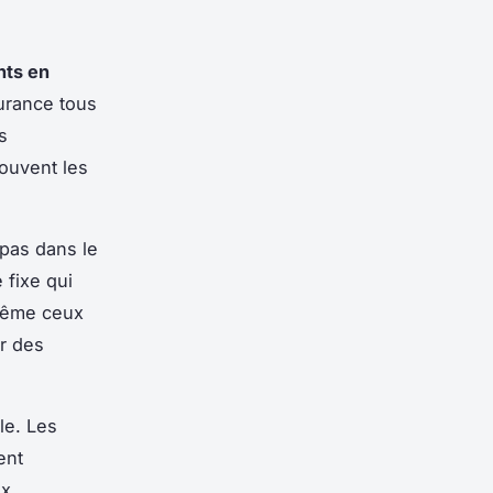
nts en
urance tous
s
ouvent les
pas dans le
 fixe qui
 même ceux
ar des
le. Les
ent
ux