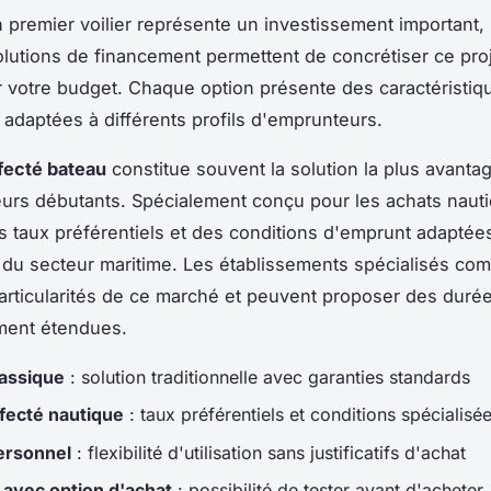
n premier voilier représente un investissement important,
olutions de financement permettent de concrétiser ce pro
 votre budget. Chaque option présente des caractéristiq
 adaptées à différents profils d'emprunteurs.
ffecté bateau
constitue souvent la solution la plus avant
eurs débutants. Spécialement conçu pour les achats nautiq
 taux préférentiels et des conditions d'emprunt adaptée
s du secteur maritime. Les établissements spécialisés co
articularités de ce marché et peuvent proposer des duré
ent étendues.
lassique
: solution traditionnelle avec garanties standards
ffecté nautique
: taux préférentiels et conditions spécialisé
ersonnel
: flexibilité d'utilisation sans justificatifs d'achat
 avec option d'achat
: possibilité de tester avant d'acheter