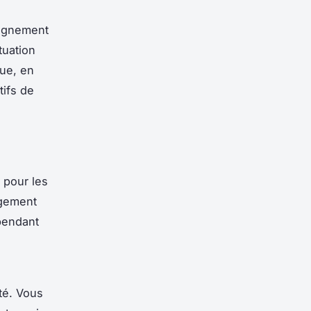
pagnement
tuation
que, en
tifs de
 pour les
agement
pendant
ité. Vous