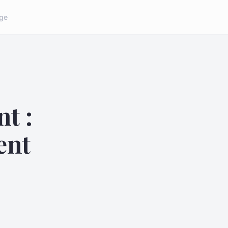
ge
nt :
ent