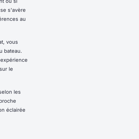
nt ou si
sse s'avère
férences au
at, vous
du bateau.
 expérience
sur le
selon les
pproche
on éclairée