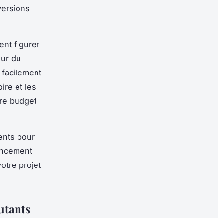
versions
nt figurer
eur du
 facilement
ire et les
tre budget
rents pour
nancement
otre projet
utants