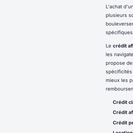
L'achat d'u
plusieurs s
bouleverser
spécifiques
Le
crédit a
les navigat
propose des
spécificité
mieux les p
remboursem
Crédit c
Crédit a
Crédit p
Location