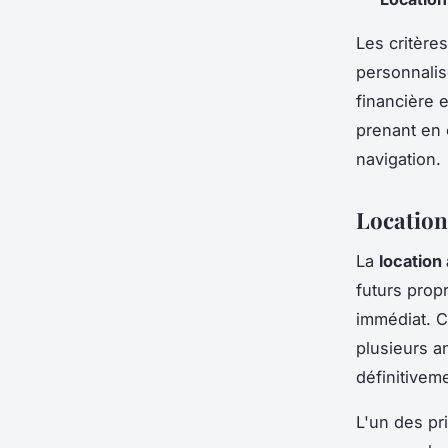
Les critère
personnalis
financière e
prenant en 
navigation.
Location 
La
location
futurs prop
immédiat. C
plusieurs a
définitivem
L'un des pr