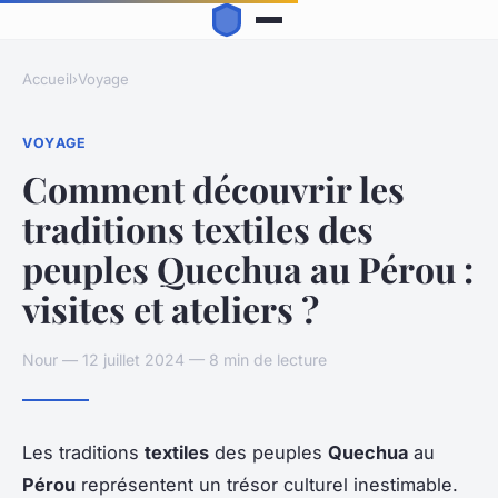
Accueil
›
Voyage
VOYAGE
Comment découvrir les
traditions textiles des
peuples Quechua au Pérou :
visites et ateliers ?
Nour — 12 juillet 2024 — 8 min de lecture
Les traditions
textiles
des peuples
Quechua
au
Pérou
représentent un trésor culturel inestimable.