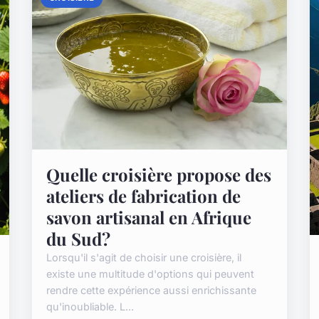
Quelle croisière propose des
ateliers de fabrication de
savon artisanal en Afrique
du Sud?
Lorsqu'il s'agit de choisir une croisière, il
existe une multitude d'options qui peuvent
rendre cette expérience aussi enrichissante
qu'inoubliable. L...