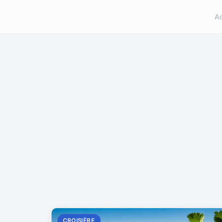
A
CROISIÈRE