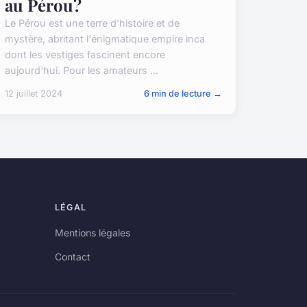
au Pérou?
Le Pérou est une terre d'histoire et de
mystère, abritant l'énigmatique empire inca
dont les vestiges fascinent encore
aujourd'hui. Pour les amateurs ...
12 juillet 2024
6 min de lecture →
LÉGAL
Mentions légales
Contact