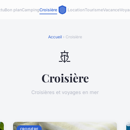
ctu
Bon plan
Camping
Croisière
Location
Tourisme
Vacance
Voya
Accueil
› Croisière
🚢
Croisière
Croisières et voyages en mer
CROISIÈRE