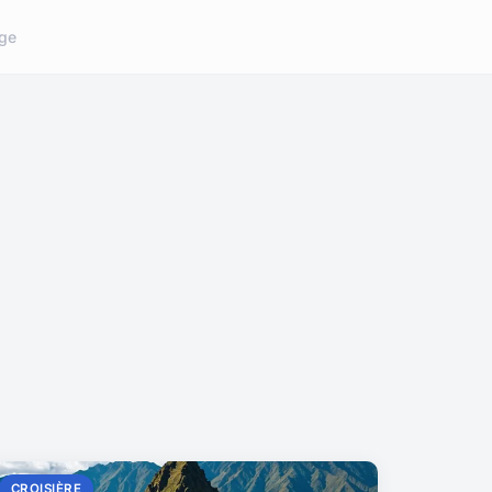
ge
CROISIÈRE