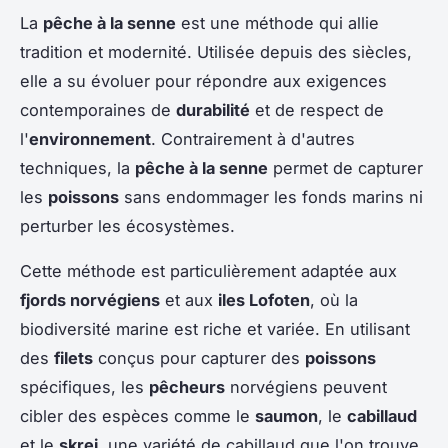
La
pêche à la senne
est une méthode qui allie
tradition et modernité. Utilisée depuis des siècles,
elle a su évoluer pour répondre aux exigences
contemporaines de
durabilité
et de respect de
l'
environnement
. Contrairement à d'autres
techniques, la
pêche à la senne
permet de capturer
les
poissons
sans endommager les fonds marins ni
perturber les écosystèmes.
Cette méthode est particulièrement adaptée aux
fjords norvégiens
et aux
iles Lofoten
, où la
biodiversité marine est riche et variée. En utilisant
des
filets
conçus pour capturer des
poissons
spécifiques, les
pêcheurs
norvégiens peuvent
cibler des espèces comme le
saumon
, le
cabillaud
et le
skrei
, une variété de cabillaud que l'on trouve