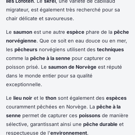
iles Lofoten
. Le
skrei
, une variété de cabillaud
migrateur, est également très recherché pour sa
chair délicate et savoureuse.
Le
saumon
est une autre
espèce
phare de la
pêche
norvégienne
. Que ce soit en eau douce ou en mer,
les
pêcheurs
norvégiens utilisent des
techniques
comme la
pêche à la senne
pour capturer ce
poisson prisé. Le
saumon de Norvège
est réputé
dans le monde entier pour sa qualité
exceptionnelle.
Le
lieu noir
et le
thon
sont également des
espèces
couramment pêchées en Norvège. La
pêche à la
senne
permet de capturer ces
poissons
de manière
sélective, garantissant ainsi une
pêche durable
et
respectueuse de l'
environnement
.